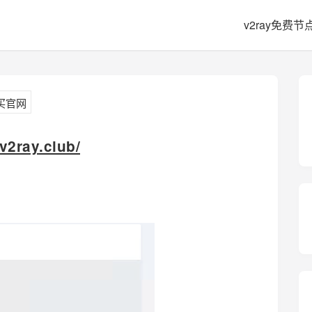
v2ray免费节
购买官网
.v2ray.club/
；